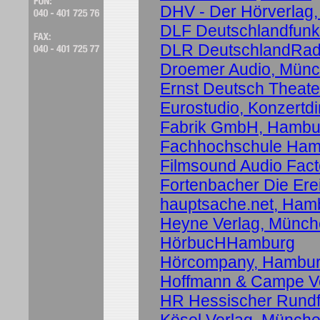
DHV - Der Hörverlag
DLF Deutschlandfunk
DLR DeutschlandRadi
Droemer Audio, Mün
Ernst Deutsch Theat
Eurostudio, Konzertdir
Fabrik GmbH, Hambu
Fachhochschule Ham
Filmsound Audio Fact
Fortenbacher Die Er
hauptsache.net, Ham
Heyne Verlag, Münc
HörbucHHamburg
Hörcompany, Hambu
Hoffmann & Campe V
HR Hessischer Rundfu