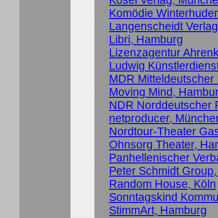
Kösel Verlag, Münch
Komödie Winterhude
Langenscheidt Verla
Libri, Hamburg
Lizenzagentur Ahrenk
Ludwig Künstlerdienst
MDR Mitteldeutscher
Moving Mind, Hambu
NDR Norddeutscher R
netproducer, Münche
Nordtour-Theater Gas
Ohnsorg Theater, H
Panhellenischer Verb
Peter Schmidt Group
Random House, Köln
Sonntagskind Kommun
StimmArt, Hamburg